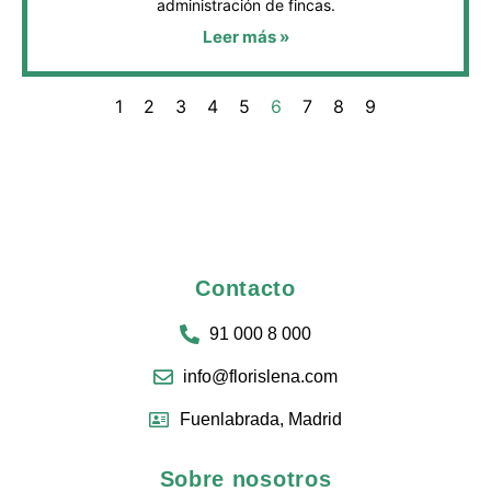
administración de fincas.
Leer más »
1
2
3
4
5
6
7
8
9
Contacto
91 000 8 000
info@florislena.com
Fuenlabrada, Madrid
Sobre nosotros